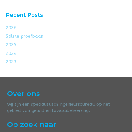
Recent Posts
2026
Stilste proefbaan
2025
2024
2023
Over ons
Wij zijn een specialistisch ingenieursbureau op het
gebied van geluid en lawaaibeheersing.
Op zoek naar