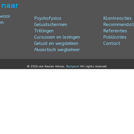
 naar
awaai
Psychofysica
Klantreacties
en
Geluidschermen
Recommendat
Trillingen
Referenties
Cursussen en lezingen
Publicaties
Geluid en wegdekken
Contact
Akoestisch wegbeheer
© 2026 van Keulen Advies.
Bestpoint
All rights reserved.