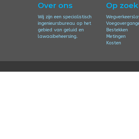
Over ons
Op zoek
Wij zijn een specialistisch
Wegverkeersl
ingenieursbureau op het
Voegovergang
gebied van geluid en
Bestekken
lawaaibeheersing.
Metingen
Kosten